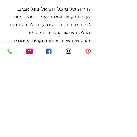
הדירה של מיכל ודניאל בתל אביב.
העבירו רק את המיטה: עיצוב מהיר ויסודי
לדירה שכורה,
בני
הזוג עברו לדירה חדשה
והחליטו שזאת ההזדמנות להיפטר
מהרהיטים שליוו אותם מתקופת הלימודים
וליצור בית מעוצב ונוח. כל התהליך נמשך
חודשיים בלבד והתוצאה לפניכם.
MAKO
אתר